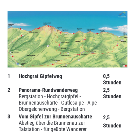
HOCHGRAT
1
Hochgrat Gipfelweg
0,5
Stunden
2
Panorama-Rundwanderweg
2,5
Bergstation - Hochgratgipfel -
Stunden
Brunnenauscharte - Gütlesalpe - Alpe
Obergelchenwang - Bergstation
3
Vom Gipfel zur Brunnenauscharte
2,5
Abstieg über die Brunnenau zur
Stunden
Talstation - für geübte Wanderer