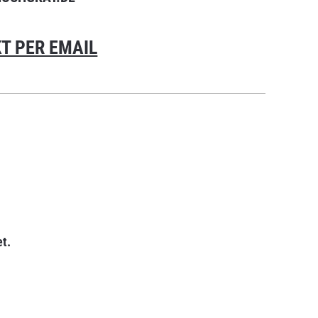
T PER EMAIL
t.